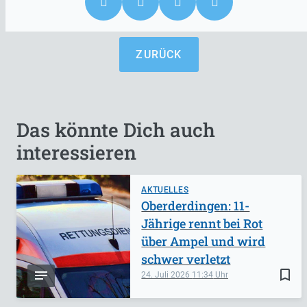
ZURÜCK
Das könnte Dich auch
interessieren
AKTUELLES
Oberderdingen: 11-
Jährige rennt bei Rot
über Ampel und wird
schwer verletzt
bookmark_border
24. Juli 2026
11:34