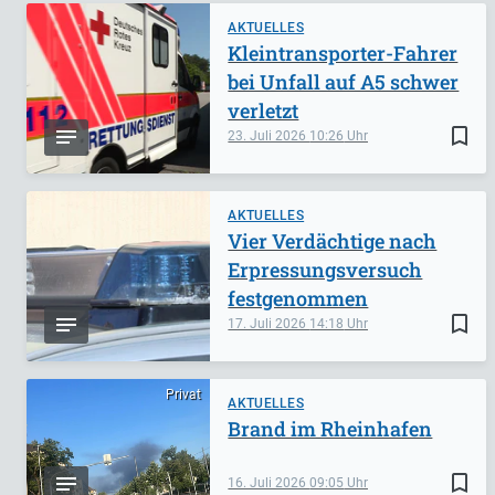
AKTUELLES
Kleintransporter-Fahrer
bei Unfall auf A5 schwer
verletzt
bookmark_border
23. Juli 2026
10:26
AKTUELLES
Vier Verdächtige nach
Erpressungsversuch
festgenommen
bookmark_border
17. Juli 2026
14:18
Privat
AKTUELLES
Brand im Rheinhafen
bookmark_border
16. Juli 2026
09:05