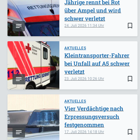
Jährige rennt bei Rot
über Ampel und wird
schwer verletzt
bookmark_border
24. Juli 2026
11:34
AKTUELLES
Kleintransporter-Fahrer
bei Unfall auf A5 schwer
verletzt
bookmark_border
23. Juli 2026
10:26
AKTUELLES
Vier Verdächtige nach
Erpressungsversuch
festgenommen
bookmark_border
17. Juli 2026
14:18