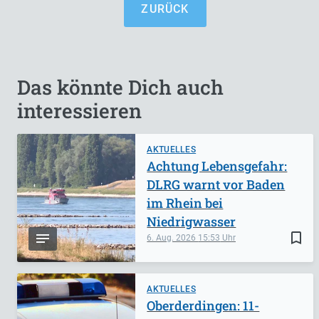
ZURÜCK
Das könnte Dich auch
interessieren
AKTUELLES
Achtung Lebensgefahr:
DLRG warnt vor Baden
im Rhein bei
Niedrigwasser
bookmark_border
6. Aug. 2026
15:53
AKTUELLES
Oberderdingen: 11-