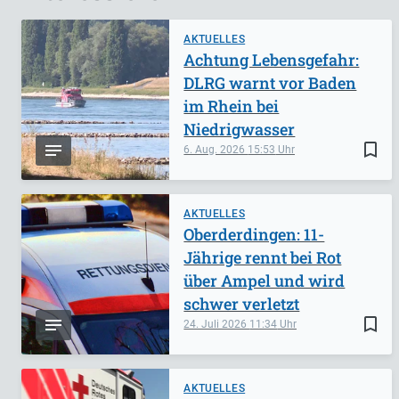
AKTUELLES
Achtung Lebensgefahr:
DLRG warnt vor Baden
im Rhein bei
Niedrigwasser
bookmark_border
6. Aug. 2026
15:53
AKTUELLES
Oberderdingen: 11-
Jährige rennt bei Rot
über Ampel und wird
schwer verletzt
bookmark_border
24. Juli 2026
11:34
AKTUELLES