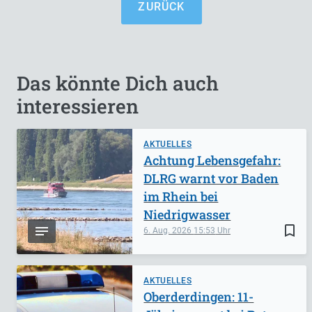
ZURÜCK
Das könnte Dich auch
interessieren
AKTUELLES
Achtung Lebensgefahr:
DLRG warnt vor Baden
im Rhein bei
Niedrigwasser
bookmark_border
6. Aug. 2026
15:53
AKTUELLES
Oberderdingen: 11-