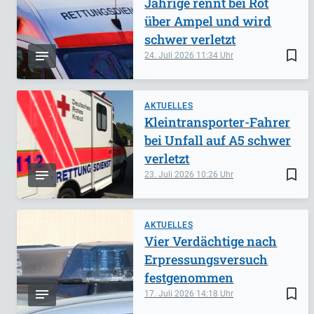
Jährige rennt bei Rot
über Ampel und wird
schwer verletzt
bookmark_border
24. Juli 2026
11:34
AKTUELLES
Kleintransporter-Fahrer
bei Unfall auf A5 schwer
verletzt
bookmark_border
23. Juli 2026
10:26
AKTUELLES
Vier Verdächtige nach
Erpressungsversuch
festgenommen
bookmark_border
17. Juli 2026
14:18