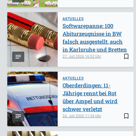
AKTUELLES
Softwarepanne: 100
Abiturzeugnisse in BW
falsch ausgestellt, auch
in Karlsruhe und Bretten
bookmark_border
27. Juli 2026
16:52
AKTUELLES
Oberderdingen: 11-
Jährige rennt bei Rot
über Ampel und wird
schwer verletzt
bookmark_border
24. Juli 2026
11:34