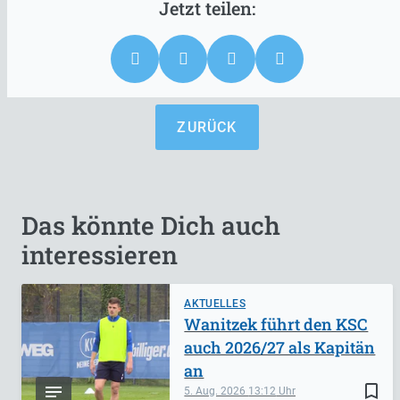
ZURÜCK
Das könnte Dich auch
interessieren
AKTUELLES
Wanitzek führt den KSC
auch 2026/27 als Kapitän
an
bookmark_border
5. Aug. 2026
13:12