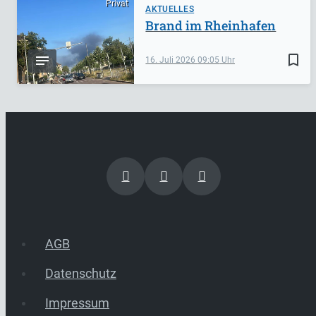
Privat
AKTUELLES
Brand im Rheinhafen
bookmark_border
16. Juli 2026
09:05
AGB
Datenschutz
Impressum