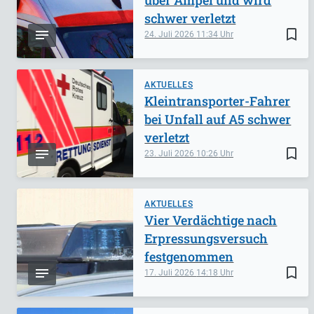
über Ampel und wird
schwer verletzt
bookmark_border
24. Juli 2026
11:34
AKTUELLES
Kleintransporter-Fahrer
bei Unfall auf A5 schwer
verletzt
bookmark_border
23. Juli 2026
10:26
AKTUELLES
Vier Verdächtige nach
Erpressungsversuch
festgenommen
bookmark_border
17. Juli 2026
14:18