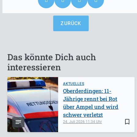
ZURÜCK
Das könnte Dich auch
interessieren
AKTUELLES
Oberderdingen: 11-
Jährige rennt bei Rot
über Ampel und wird
schwer verletzt
bookmark_border
24. Juli 2026
11:34