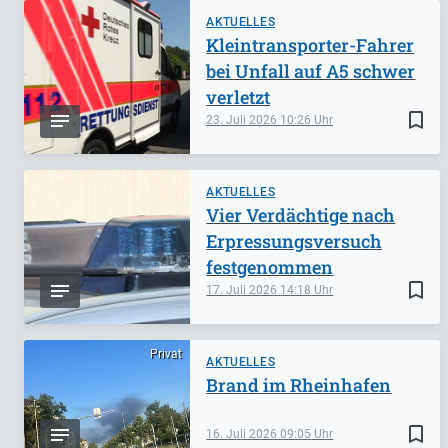
AKTUELLES
Kleintransporter-Fahrer
bei Unfall auf A5 schwer
verletzt
bookmark_border
23. Juli 2026
10:26
AKTUELLES
Vier Verdächtige nach
Erpressungsversuch
festgenommen
bookmark_border
17. Juli 2026
14:18
Privat
AKTUELLES
Brand im Rheinhafen
bookmark_border
16. Juli 2026
09:05