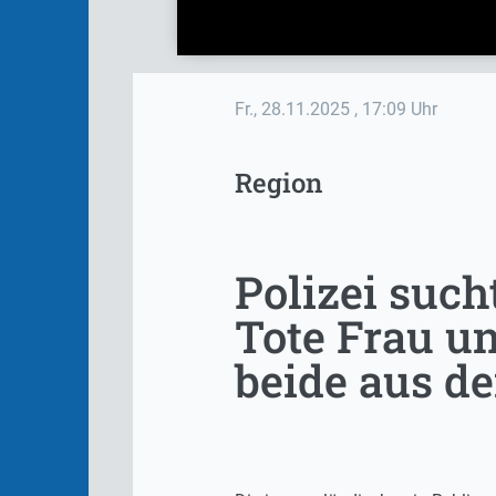
Fr., 28.11.2025
, 17:09 Uhr
Region
Polizei such
Tote Frau u
beide aus d