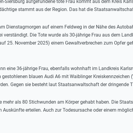
en-Siersburg aufgefundene tote Frau kommt aus dem Kreis Karlsru
chtige stammt aus der Region. Das hat die Staatsanwaltschaft
 am Dienstagmorgen auf einem Feldweg in der Nähe des Autoba
i verständigt. Die Tote wurde als 30-jährige Frau aus dem Landkr
uf 25. November 2025) einem Gewaltverbrechen zum Opfer gefall
n eine 36-jährige Frau, ebenfalls wohnhaft im Landkreis Karlsru
em gestohlenen blauen Audi A6 mit Waiblinger Kreiskennzeichen 
n. Gegen sie besteht laut Staatsanwaltschaft der dringende T
ote mehr als 80 Stichwunden am Körper gehabt haben. Die Staat
 Auskünfte erteilen. Auch zur Todesursache oder einem möglich