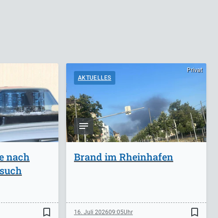
Privat
AKTUELLES
ge nach
Brand im Rheinhafen
rsuch
bookmark_border
bookmark_border
16. Juli 2026
09:05