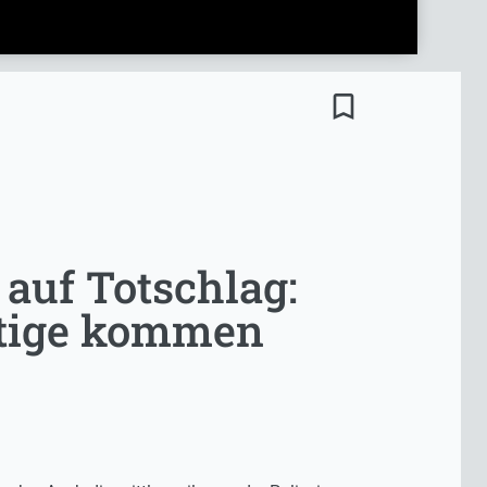
bookmark_border
 auf Totschlag:
htige kommen