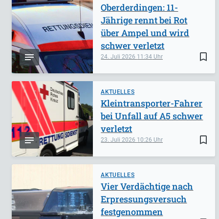
Oberderdingen: 11-
Jährige rennt bei Rot
über Ampel und wird
schwer verletzt
bookmark_border
24. Juli 2026
11:34
AKTUELLES
Kleintransporter-Fahrer
bei Unfall auf A5 schwer
verletzt
bookmark_border
23. Juli 2026
10:26
AKTUELLES
Vier Verdächtige nach
Erpressungsversuch
festgenommen