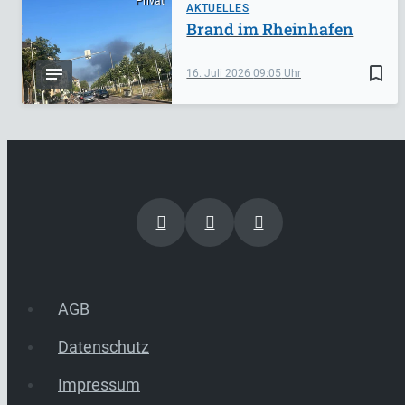
Privat
AKTUELLES
Brand im Rheinhafen
bookmark_border
16. Juli 2026
09:05
AGB
Datenschutz
Impressum