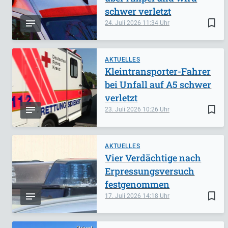
schwer verletzt
bookmark_border
24. Juli 2026
11:34
AKTUELLES
Kleintransporter-Fahrer
bei Unfall auf A5 schwer
verletzt
bookmark_border
23. Juli 2026
10:26
AKTUELLES
Vier Verdächtige nach
Erpressungsversuch
festgenommen
bookmark_border
17. Juli 2026
14:18