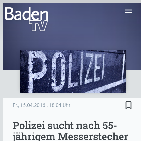
menu
bookmark_border
Fr., 15.04.2016
, 18:04 Uhr
Polizei sucht nach 55-
jährigem Messerstecher