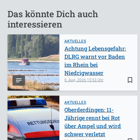
Das könnte Dich auch
interessieren
AKTUELLES
Achtung Lebensgefahr:
DLRG warnt vor Baden
im Rhein bei
Niedrigwasser
bookmark_border
6. Aug. 2026
15:53
AKTUELLES
Oberderdingen: 11-
Jährige rennt bei Rot
über Ampel und wird
schwer verletzt