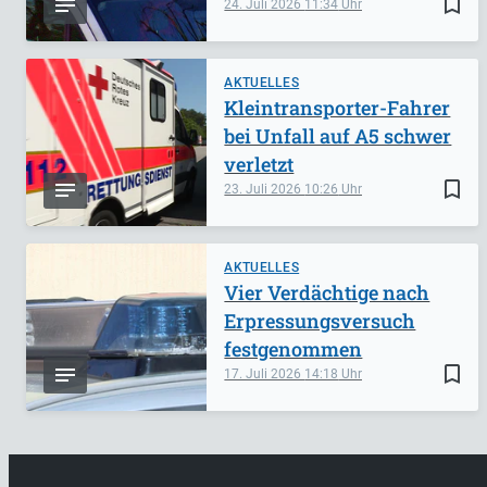
bookmark_border
24. Juli 2026
11:34
AKTUELLES
Kleintransporter-Fahrer
bei Unfall auf A5 schwer
verletzt
bookmark_border
23. Juli 2026
10:26
AKTUELLES
Vier Verdächtige nach
Erpressungsversuch
festgenommen
bookmark_border
17. Juli 2026
14:18