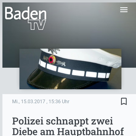
menu
bookmark_border
Mi., 15.03.2017
, 15:36 Uhr
Polizei schnappt zwei
Diebe am Hauptbahnhof