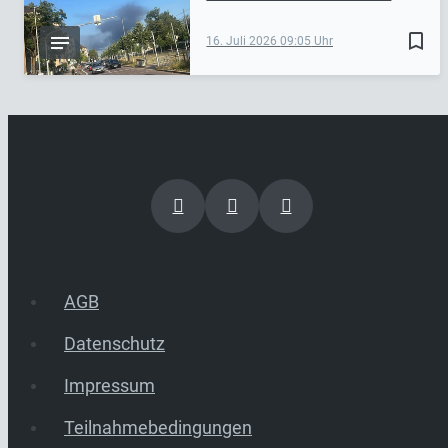
bookmark_border
16. Juli 2026
09:05
AGB
Datenschutz
Impressum
Teilnahmebedingungen