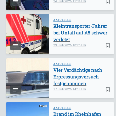
bookmark_border
24. Juli 2026
11:34
AKTUELLES
Kleintransporter-Fahrer
bei Unfall auf A5 schwer
verletzt
bookmark_border
23. Juli 2026
10:26
AKTUELLES
Vier Verdächtige nach
Erpressungsversuch
festgenommen
bookmark_border
17. Juli 2026
14:18
Privat
AKTUELLES
Brand im Rheinhafen