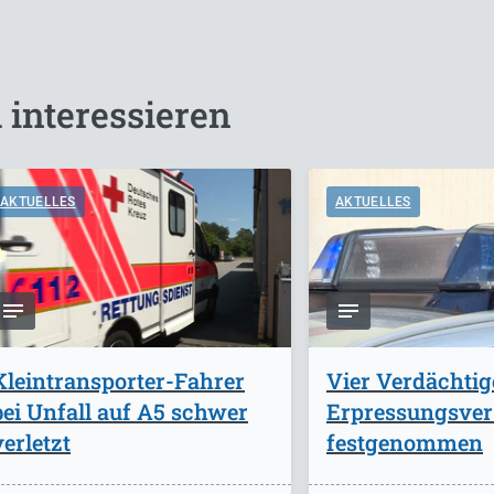
 interessieren
AKTUELLES
AKTUELLES
Kleintransporter-Fahrer
Vier Verdächti
bei Unfall auf A5 schwer
Erpressungsve
verletzt
festgenommen