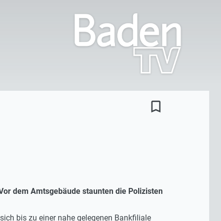
bookmark_border
r. Vor dem Amtsgebäude staunten die Polizisten
sich bis zu einer nahe gelegenen Bankfiliale