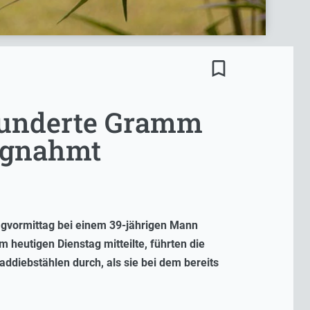
bookmark_border
 Hunderte Gramm
agnahmt
agvormittag bei einem 39-jährigen Mann
heutigen Dienstag mitteilte, führten die
ddiebstählen durch, als sie bei dem bereits