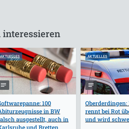
 interessieren
AKTUELLES
AKTUELLES
Softwarepanne: 100
Oberderdingen: 
Abiturzeugnisse in BW
rennt bei Rot ü
falsch ausgestellt, auch in
und wird schwer
Karlsruhe und Bretten