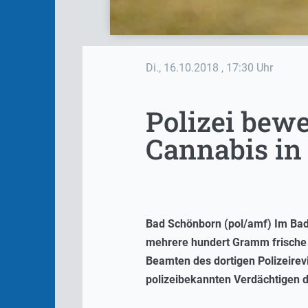
Di., 16.10.2018
, 17:30 Uhr
Polizei bew
Cannabis in
Bad Schönborn (pol/amf) Im Bad
mehrere hundert Gramm frische w
Beamten des dortigen Polizeirevi
polizeibekannten Verdächtigen 