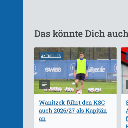
Das könnte Dich auch
AKTUELLES
Wanitzek führt den KSC
auch 2026/27 als Kapitän
an