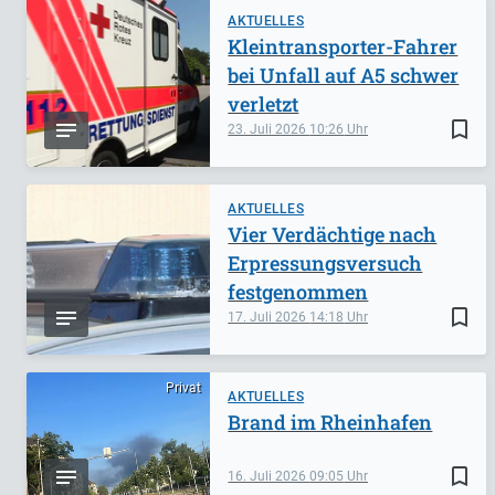
AKTUELLES
Kleintransporter-Fahrer
bei Unfall auf A5 schwer
verletzt
bookmark_border
23. Juli 2026
10:26
AKTUELLES
Vier Verdächtige nach
Erpressungsversuch
festgenommen
bookmark_border
17. Juli 2026
14:18
Privat
AKTUELLES
Brand im Rheinhafen
bookmark_border
16. Juli 2026
09:05