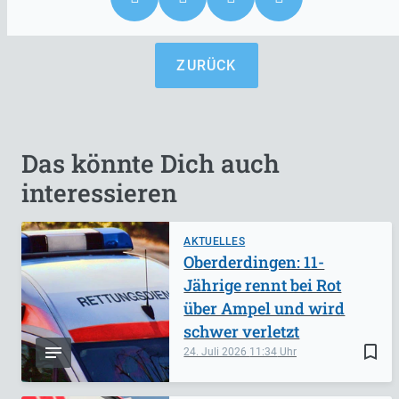
ZURÜCK
Das könnte Dich auch
interessieren
AKTUELLES
Oberderdingen: 11-
Jährige rennt bei Rot
über Ampel und wird
schwer verletzt
bookmark_border
24. Juli 2026
11:34