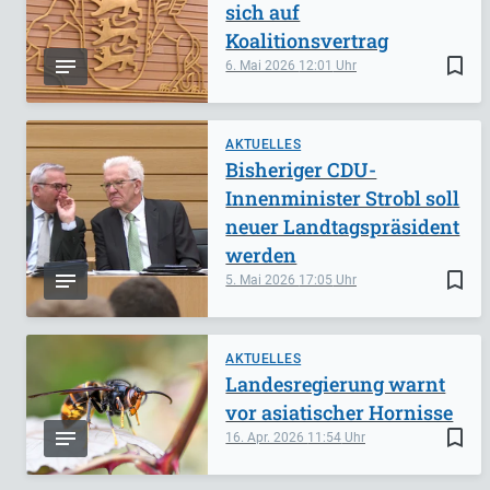
sich auf
Koalitionsvertrag
bookmark_border
6. Mai 2026
12:01
AKTUELLES
Bisheriger CDU-
Innenminister Strobl soll
neuer Landtagspräsident
werden
bookmark_border
5. Mai 2026
17:05
AKTUELLES
Landesregierung warnt
vor asiatischer Hornisse
bookmark_border
16. Apr. 2026
11:54