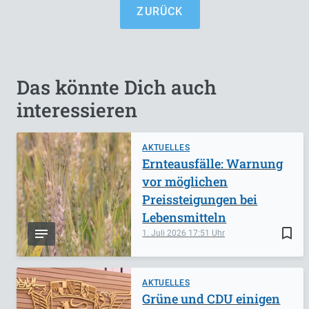
ZURÜCK
Das könnte Dich auch
interessieren
AKTUELLES
Ernteausfälle: Warnung
vor möglichen
Preissteigungen bei
Lebensmitteln
bookmark_border
1. Juli 2026
17:51
AKTUELLES
Grüne und CDU einigen