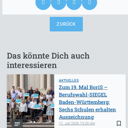
ZURÜCK
Das könnte Dich auch
interessieren
AKTUELLES
Zum 19. Mal BoriS –
Berufswahl-SIEGEL
Baden-Württemberg:
Sechs Schulen erhalten
Auszeichnung
bookmark_border
17. Juli 2026
15:20