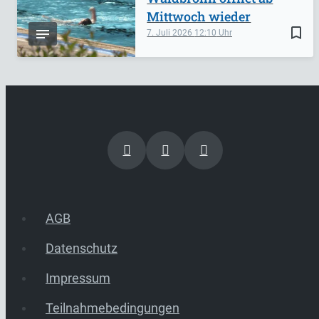
Mittwoch wieder
bookmark_border
7. Juli 2026
12:10
AGB
Datenschutz
Impressum
Teilnahmebedingungen