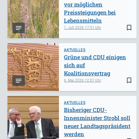
vor möglichen
Preissteigungen bei
Lebensmitteln
bookmark_border
1. Juli 2026
17:51
AKTUELLES
Grüne und CDU einigen
sich auf
Koalitionsvertrag
bookmark_border
6. Mai 2026
12:01
AKTUELLES
Bisheriger CDU-
Innenminister Strobl soll
neuer Landtagspräsident
werden