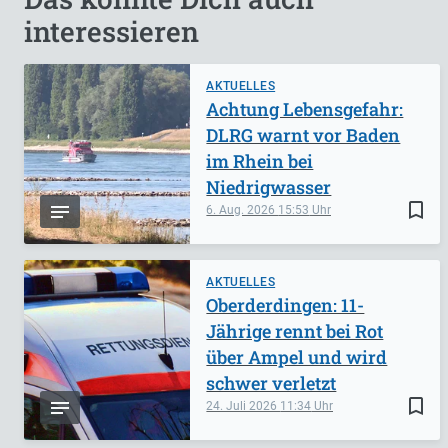
interessieren
AKTUELLES
Achtung Lebensgefahr:
DLRG warnt vor Baden
im Rhein bei
Niedrigwasser
bookmark_border
6. Aug. 2026
15:53
AKTUELLES
Oberderdingen: 11-
Jährige rennt bei Rot
über Ampel und wird
schwer verletzt
bookmark_border
24. Juli 2026
11:34