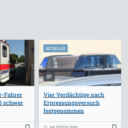
AKTUELLES
r-Fahrer
Vier Verdächtige nach
A5 schwer
Erpressungsversuch
festgenommen
bookmark_border
bookmark_border
17. Juli 2026
14:18