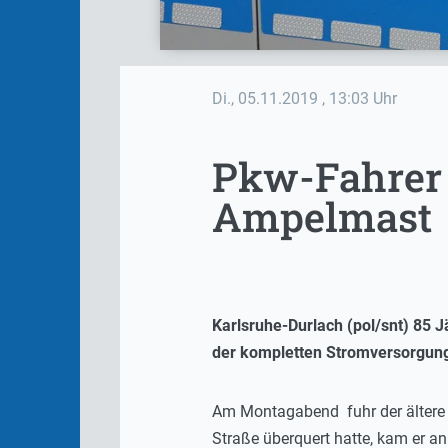
Di., 05.11.2019
, 13:03 Uhr
Pkw-Fahrer 
Ampelmast
Karlsruhe-Durlach (pol/snt) 85 
der kompletten Stromversorgung
Am Montagabend fuhr der ältere 
Straße überquert hatte, kam er an