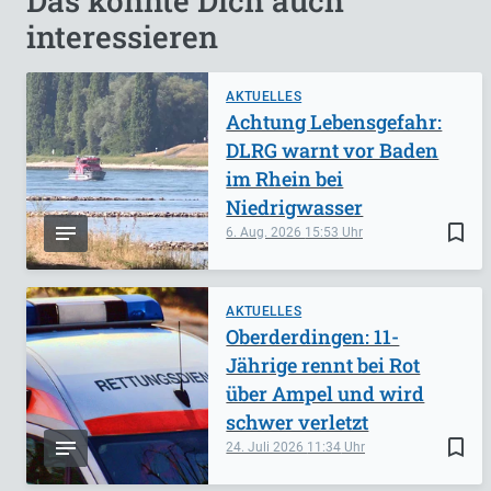
Das könnte Dich auch
interessieren
AKTUELLES
Achtung Lebensgefahr:
DLRG warnt vor Baden
im Rhein bei
Niedrigwasser
bookmark_border
6. Aug. 2026
15:53
AKTUELLES
Oberderdingen: 11-
Jährige rennt bei Rot
über Ampel und wird
schwer verletzt
bookmark_border
24. Juli 2026
11:34