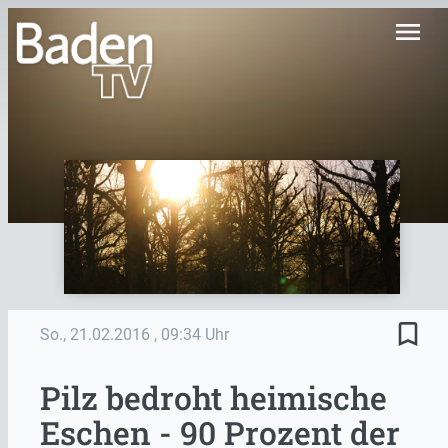
menu
bookmark_border
So., 21.02.2016
, 09:34 Uhr
Pilz bedroht heimische
Eschen - 90 Prozent der