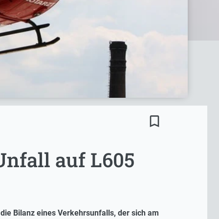
bookmark_border
Unfall auf L605
die Bilanz eines Verkehrsunfalls, der sich am