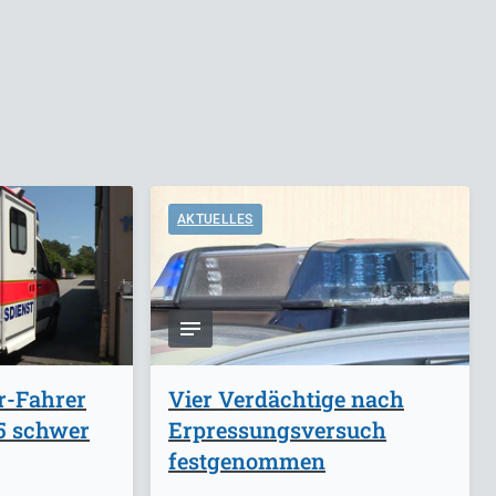
AKTUELLES
r-Fahrer
Vier Verdächtige nach
A5 schwer
Erpressungsversuch
festgenommen