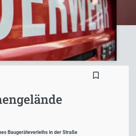
bookmark_border
rmengelände
es Baugeräteverleihs in der Straße