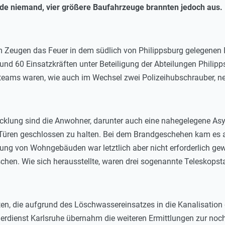
rde niemand, vier größere Baufahrzeuge brannten jedoch aus.
Zeugen das Feuer in dem südlich von Philippsburg gelegenen Ind
 rund 60 Einsatzkräften unter Beteiligung der Abteilungen Phil
eams waren, wie auch im Wechsel zwei Polizeihubschrauber, neb
cklung sind die Anwohner, darunter auch eine nahegelegene Asy
 Türen geschlossen zu halten. Bei dem Brandgeschehen kam es a
ng von Wohngebäuden war letztlich aber nicht erforderlich gew
hen. Wie sich herausstellte, waren drei sogenannte Teleskopstap
en, die aufgrund des Löschwassereinsatzes in die Kanalisati
uerdienst Karlsruhe übernahm die weiteren Ermittlungen zur no