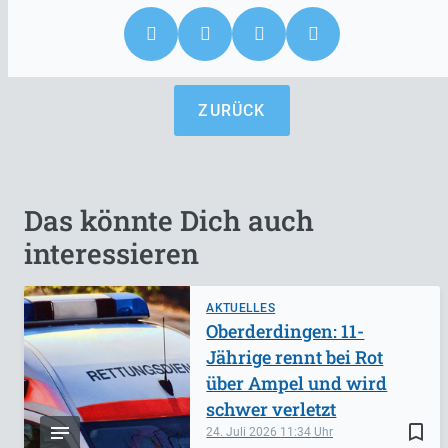
ZURÜCK
Das könnte Dich auch
interessieren
AKTUELLES
Oberderdingen: 11-
Jährige rennt bei Rot
über Ampel und wird
schwer verletzt
bookmark_border
24. Juli 2026
11:34