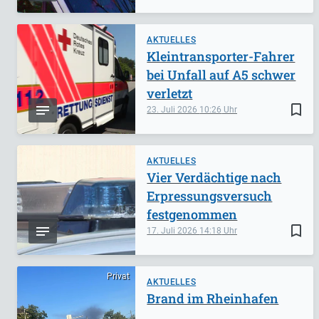
AKTUELLES
Kleintransporter-Fahrer
bei Unfall auf A5 schwer
verletzt
bookmark_border
23. Juli 2026
10:26
AKTUELLES
Vier Verdächtige nach
Erpressungsversuch
festgenommen
bookmark_border
17. Juli 2026
14:18
Privat
AKTUELLES
Brand im Rheinhafen