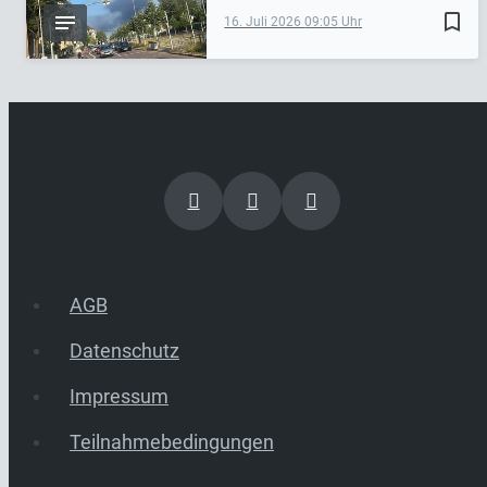
bookmark_border
16. Juli 2026
09:05
AGB
Datenschutz
Impressum
Teilnahmebedingungen