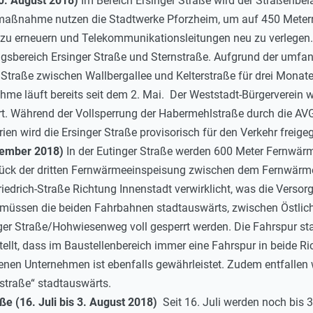
10. August 2018)
Im Bereich Ersinger Straße wird der Straßenbel
umaßnahme nutzen die Stadtwerke Pforzheim, um auf 450 Metern
zu erneuern und Telekommunikationsleitungen neu zu verlegen.
sbereich Ersinger Straße und Sternstraße. Aufgrund der umfang
 Straße zwischen Wallbergallee und Kelterstraße für drei Monate v
me läuft bereits seit dem 2. Mai. Der Weststadt-Bürgerverein
rt. Während der Vollsperrung der Habermehlstraße durch die 
en wird die Ersinger Straße provisorisch für den Verkehr freige
ovember 2018)
In der Eutinger Straße werden 600 Meter Fernwärm
lstück der dritten Fernwärmeeinspeisung zwischen dem Fernwä
Friedrich-Straße Richtung Innenstadt verwirklicht, was die Verso
sen die beiden Fahrbahnen stadtauswärts, zwischen Östlicher K
er Straße/Hohwiesenweg voll gesperrt werden. Die Fahrspur st
stellt, dass im Baustellenbereich immer eine Fahrspur in beide 
nen Unternehmen ist ebenfalls gewährleistet. Zudem entfallen
straße“ stadtauswärts.
e (16. Juli bis 3. August 2018)
Seit 16. Juli werden noch bis