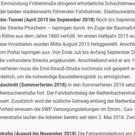
 Einmündung Fröbelstraße dringend erforderliche Schachterneue
der beiden stadteinwärts führenden Fahrbahnen. Stadtauswärts 
hn-Tunnel (April 2015 bis September 2018)
Noch bis Septemb
 der Strecke Pforzheim – Ispringen durch. Im Zuge der Bauma
che Röhre aus dem Jahre 1860 verfüllt. Im ersten Halbjahr 2015
e Vorarbeiten wurden Mitte August 2015 fertiggestellt. Anschli
om Portal Ispringen aus. Von Ende Juli bis Anfang September 2
ie vorhandene Strecke angebunden. Anschließend wird er am 1
rferien muss die Emil-Strauß-Straße nochmals voll gesperrt wer
derlich, um die notwendige Baustellenlogistik zu ermöglichen.
abschnitt (Sommerferien 2018)
In den Sommerferien 2018 setz
dtenbacherstraße fort. Der Fahrbahnbelag der Redtenbacherstraß
euert. Zusätzlich wird der südliche Gehweg entlang der Redtenb
 Vorfeld erneuern die SWP Versorgungsleitungen im Strom-, Gas
nerstraße laufen die Arbeiten bereits seit dem 2. Mai 2018. Zw
straße (August bis November 2018)
Die Fernwärmeleitung am P