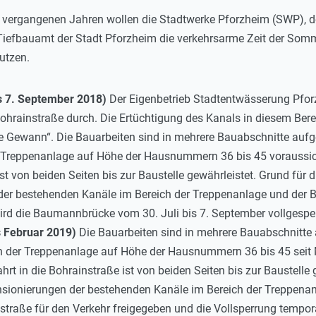
 vergangenen Jahren wollen die Stadtwerke Pforzheim (SWP), d
Tiefbauamt der Stadt Pforzheim die verkehrsarme Zeit der Som
utzen.
s 7. September 2018)
Der Eigenbetrieb Stadtentwässerung Pforz
hrainstraße durch. Die Ertüchtigung des Kanals in diesem Berei
 Gewann“. Die Bauarbeiten sind in mehrere Bauabschnitte aufgete
 Treppenanlage auf Höhe der Hausnummern 36 bis 45 voraussicht
ist von beiden Seiten bis zur Baustelle gewährleistet. Grund für
er bestehenden Kanäle im Bereich der Treppenanlage und der Bo
d die Baumannbrücke vom 30. Juli bis 7. September vollgesperrt
s Februar 2019)
Die Bauarbeiten sind in mehrere Bauabschnitte au
 der Treppenanlage auf Höhe der Hausnummern 36 bis 45 seit Mon
ahrt in die Bohrainstraße ist von beiden Seiten bis zur Baustelle
ionierungen der bestehenden Kanäle im Bereich der Treppenanl
straße für den Verkehr freigegeben und die Vollsperrung tempo