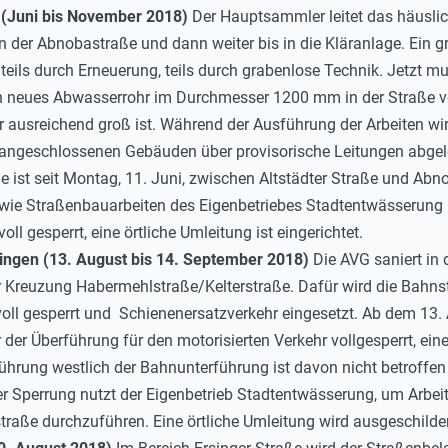
 (Juni bis November 2018)
Der Hauptsammler leitet das häuslic
 der Abnobastraße und dann weiter bis in die Kläranlage. Ein gr
 teils durch Erneuerung, teils durch grabenlose Technik. Jetzt 
in neues Abwasserrohr im Durchmesser 1200 mm in der Straße verl
r ausreichend groß ist. Während der Ausführung der Arbeiten w
 angeschlossenen Gebäuden über provisorische Leitungen abgel
e ist seit Montag, 11. Juni, zwischen Altstädter Straße und A
wie Straßenbauarbeiten des Eigenbetriebes Stadtentwässerung
ll gesperrt, eine örtliche Umleitung ist eingerichtet.
ingen (13. August bis 14. September 2018)
Die AVG saniert in
 Kreuzung Habermehlstraße/Kelterstraße. Dafür wird die Bahns
ll gesperrt und Schienenersatzverkehr eingesetzt. Ab dem 13. A
der Überführung für den motorisierten Verkehr vollgesperrt, eine 
ührung westlich der Bahnunterführung ist davon nicht betroffe
ser Sperrung nutzt der Eigenbetrieb Stadtentwässerung, um Arb
traße durchzuführen. Eine örtliche Umleitung wird ausgeschilder