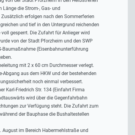
ag von der Stadt Pforzheim in den Herbstferien
 Länge die Strom-, Gas- und
 Zusätzlich erfolgen nach den Sommerferien
reichen und tief in den Untergrund reichenden
oll gesperrt. Die Zufahrt für Anlieger wird
 wurde von der Stadt Pforzheim und den SWP
AVG-Baumaßnahme (Eisenbahnunterführung
geben.
eleitung mit 2 x 60 cm Durchmesser verlegt.
rme-Abgang aus dem HKW und der bestehenden
rgungssicherheit noch einmal verbessert.
arl-Friedrich Str. 134 (Einfahrt Firma
adtauswärts wird über die Gegenfahrbahn
Richtungen zur Verfügung steht. Die Zufahrt zum
 während der Bauphase die Bushaltestellen
 3. August im Bereich Habermehlstraße und