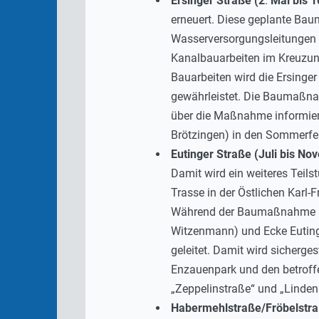
Ersinger Straße (2
.
Mai bis 
erneuert. Diese geplante Ba
Wasserversorgungsleitungen 
Kanalbauarbeiten im Kreuzung
Bauarbeiten wird die Ersinger
gewährleistet. Die Baumaßnah
über die Maßnahme informie
Brötzingen) in den Sommerferi
Eutinger Straße (Juli bis N
Damit wird ein weiteres Tei
Trasse in der Östlichen Karl-
Während der Baumaßnahme müs
Witzenmann) und Ecke Euting
geleitet. Damit wird sicherge
Enzauenpark und den betroffe
„Zeppelinstraße“ und „Linden
Habermehlstraße/Fröbelstraß