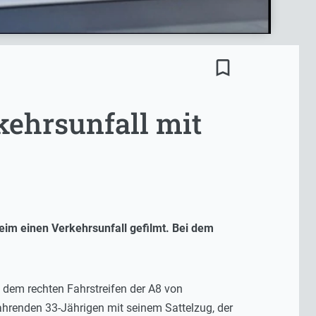
bookmark_border
kehrsunfall mit
im einen Verkehrsunfall gefilmt. Bei dem
 dem rechten Fahrstreifen der A8 von
ahrenden 33-Jährigen mit seinem Sattelzug, der