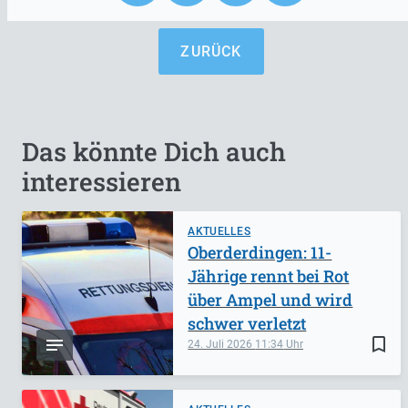
ZURÜCK
Das könnte Dich auch
interessieren
AKTUELLES
Oberderdingen: 11-
Jährige rennt bei Rot
über Ampel und wird
schwer verletzt
bookmark_border
24. Juli 2026
11:34