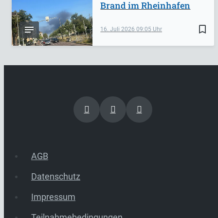
Brand im Rheinhafen
bookmark_border
16. Juli 2026
09:05
AGB
Datenschutz
Impressum
Teilnahmebedingungen