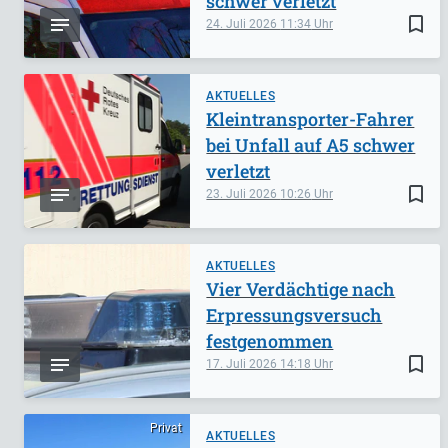
schwer verletzt
bookmark_border
24. Juli 2026
11:34
AKTUELLES
Kleintransporter-Fahrer
bei Unfall auf A5 schwer
verletzt
bookmark_border
23. Juli 2026
10:26
AKTUELLES
Vier Verdächtige nach
Erpressungsversuch
festgenommen
bookmark_border
17. Juli 2026
14:18
Privat
AKTUELLES