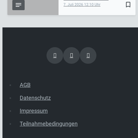
bookmark_border
7. Juli 2026
12:10
AGB
Datenschutz
Impressum
Teilnahmebedingungen