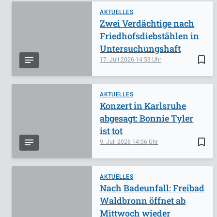
AKTUELLES
Zwei Verdächtige nach
Friedhofsdiebstählen in
Untersuchungshaft
bookmark_border
17. Juli 2026
14:53
AKTUELLES
Konzert in Karlsruhe
abgesagt: Bonnie Tyler
ist tot
bookmark_border
9. Juli 2026
14:06
AKTUELLES
Nach Badeunfall: Freibad
Waldbronn öffnet ab
Mittwoch wieder