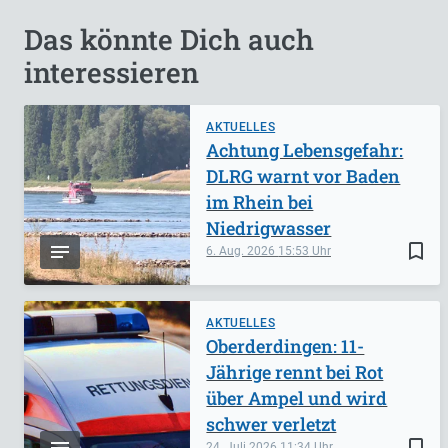
Das könnte Dich auch
interessieren
AKTUELLES
Achtung Lebensgefahr:
DLRG warnt vor Baden
im Rhein bei
Niedrigwasser
bookmark_border
6. Aug. 2026
15:53
AKTUELLES
Oberderdingen: 11-
Jährige rennt bei Rot
über Ampel und wird
schwer verletzt
bookmark_border
24. Juli 2026
11:34