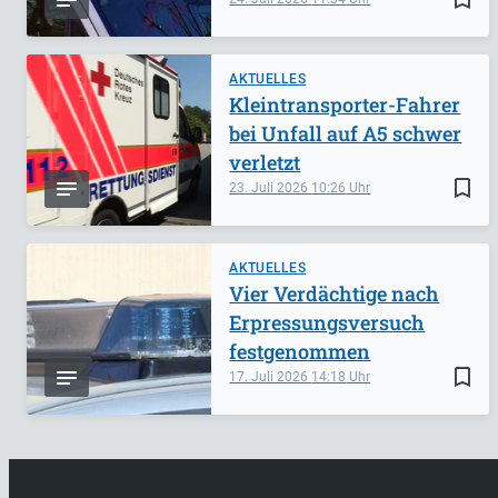
AKTUELLES
Kleintransporter-Fahrer
bei Unfall auf A5 schwer
verletzt
bookmark_border
23. Juli 2026
10:26
AKTUELLES
Vier Verdächtige nach
Erpressungsversuch
festgenommen
bookmark_border
17. Juli 2026
14:18