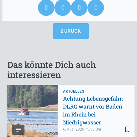
ZURÜCK
Das könnte Dich auch
interessieren
AKTUELLES
Achtung Lebensgefahr:
DLRG warnt vor Baden
im Rhein bei
Niedrigwasser
bookmark_border
6. Aug. 2026
15:53