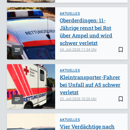
AKTUELLES
Oberderdingen: 11-
Jährige rennt bei Rot
über Ampel und wird
schwer verletzt
bookmark_border
24. Juli 2026
11:34
AKTUELLES
Kleintransporter-Fahrer
bei Unfall auf A5 schwer
verletzt
bookmark_border
23. Juli 2026
10:26
AKTUELLES
Vier Verdächtige nach