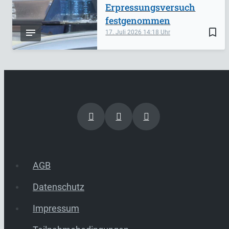
Erpressungsversuch
festgenommen
bookmark_border
17. Juli 2026
14:18
AGB
Datenschutz
Impressum