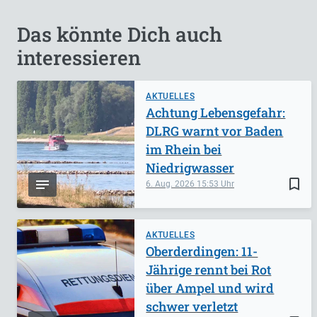
Das könnte Dich auch
interessieren
AKTUELLES
Achtung Lebensgefahr:
DLRG warnt vor Baden
im Rhein bei
Niedrigwasser
bookmark_border
6. Aug. 2026
15:53
AKTUELLES
Oberderdingen: 11-
Jährige rennt bei Rot
über Ampel und wird
schwer verletzt