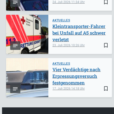
bookmark_border
24. Juli 2026
11:34
AKTUELLES
Kleintransporter-Fahrer
bei Unfall auf A5 schwer
verletzt
bookmark_border
23. Juli 2026
10:26
AKTUELLES
Vier Verdächtige nach
Erpressungsversuch
festgenommen
bookmark_border
17. Juli 2026
14:18