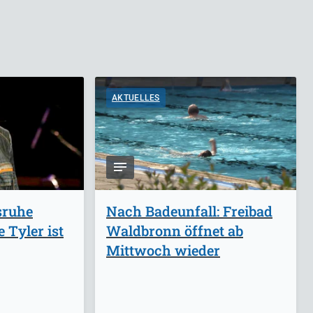
AKTUELLES
sruhe
Nach Badeunfall: Freibad
 Tyler ist
Waldbronn öffnet ab
Mittwoch wieder