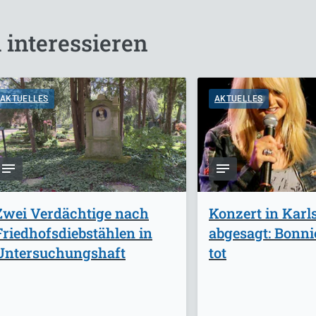
 interessieren
AKTUELLES
AKTUELLES
Zwei Verdächtige nach
Konzert in Karl
Friedhofsdiebstählen in
abgesagt: Bonnie
Untersuchungshaft
tot