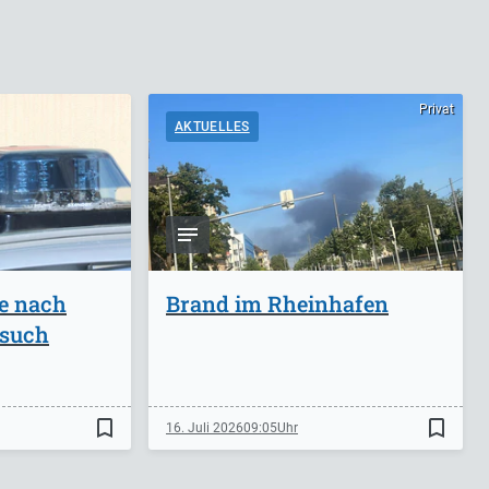
Privat
AKTUELLES
ge nach
Brand im Rheinhafen
rsuch
bookmark_border
bookmark_border
16. Juli 2026
09:05