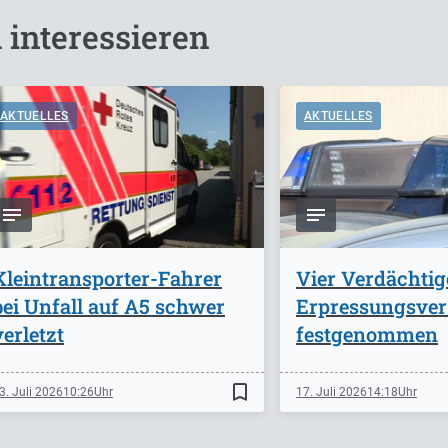
 interessieren
AKTUELLES
AKTUELLES
Kleintransporter-Fahrer
Vier Verdächti
bei Unfall auf A5 schwer
Erpressungsve
verletzt
festgenommen
bookmark_border
3. Juli 2026
10:26
17. Juli 2026
14:18