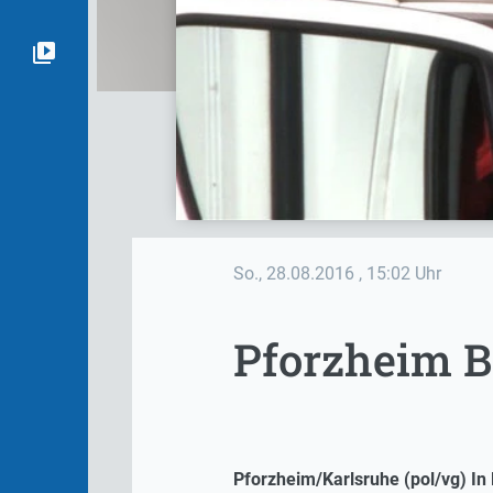
So., 28.08.2016
, 15:02 Uhr
Pforzheim B
Pforzheim/Karlsruhe (pol/vg) In