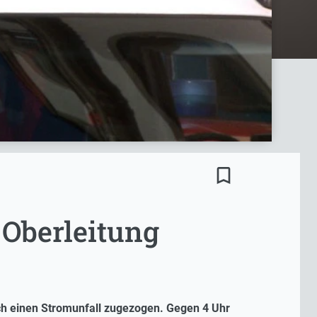
bookmark_border
 Oberleitung
rch einen Stromunfall zugezogen. Gegen 4 Uhr