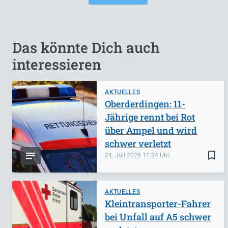
Das könnte Dich auch
interessieren
AKTUELLES
Oberderdingen: 11-
Jährige rennt bei Rot
über Ampel und wird
schwer verletzt
bookmark_border
24. Juli 2026
11:34
AKTUELLES
Kleintransporter-Fahrer
bei Unfall auf A5 schwer