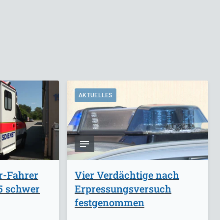
AKTUELLES
r-Fahrer
Vier Verdächtige nach
A5 schwer
Erpressungsversuch
festgenommen