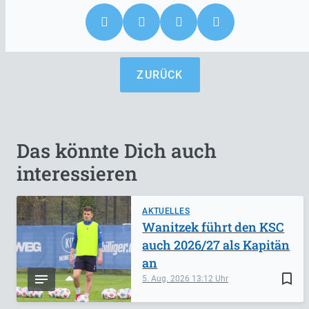
ZURÜCK
Das könnte Dich auch
interessieren
AKTUELLES
Wanitzek führt den KSC
auch 2026/27 als Kapitän
an
bookmark_border
5. Aug. 2026
13:12