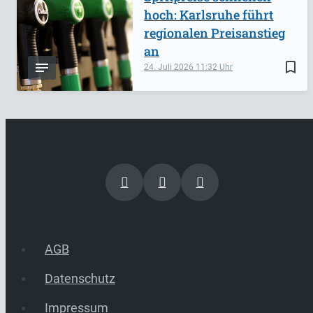
hoch: Karlsruhe führt
regionalen Preisanstieg
an
bookmark_border
24. Juli 2026
11:32
AGB
Datenschutz
Impressum