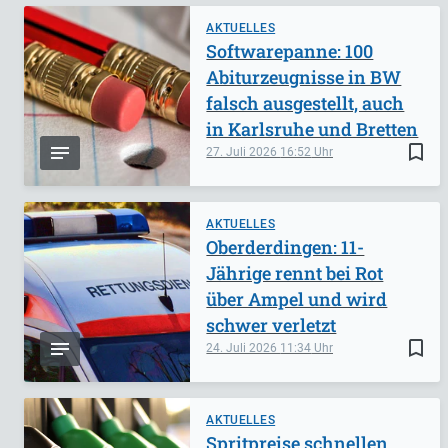
AKTUELLES
Softwarepanne: 100
Abiturzeugnisse in BW
falsch ausgestellt, auch
in Karlsruhe und Bretten
bookmark_border
27. Juli 2026
16:52
AKTUELLES
Oberderdingen: 11-
Jährige rennt bei Rot
über Ampel und wird
schwer verletzt
bookmark_border
24. Juli 2026
11:34
AKTUELLES
Spritpreise schnellen