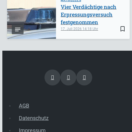
AKTUELLES
Vier Verdächtige nach
Erpressungsversuch
festgenommen
bookmark_border
17. Juli 2026
14:18
AGB
Datenschutz
Impressum