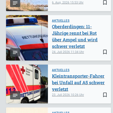
bookmark_border
6. Aug. 2026
15:53
AKTUELLES
Oberderdingen: 11-
Jährige rennt bei Rot
über Ampel und wird
schwer verletzt
bookmark_border
24. Juli 2026
11:34
AKTUELLES
Kleintransporter-Fahrer
bei Unfall auf A5 schwer
verletzt
bookmark_border
23. Juli 2026
10:26