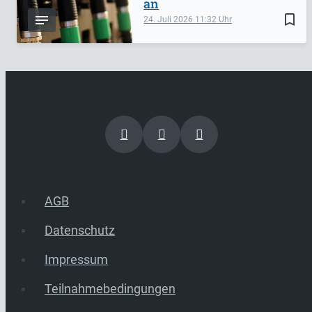
an
bookmark_border
24. Juli 2026
11:32
AGB
Datenschutz
Impressum
Teilnahmebedingungen