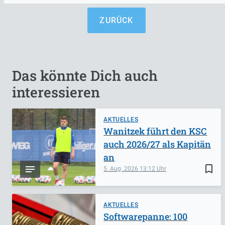
ZURÜCK
Das könnte Dich auch
interessieren
AKTUELLES
Wanitzek führt den KSC
auch 2026/27 als Kapitän
an
bookmark_border
5. Aug. 2026
13:12
AKTUELLES
Softwarepanne: 100