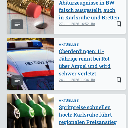
Abiturzeugnisse in BW
falsch ausgestellt, auch
in Karlsruhe und Bretten
bookmark_border
27. Juli 2026
16:52
AKTUELLES
Oberderdingen: 11-
Jährige rennt bei Rot
über Ampel und wird
schwer verletzt
bookmark_border
24. Juli 2026
11:34
AKTUELLES
Spritpreise schnellen
hoch: Karlsruhe führt
regionalen Preisanstieg