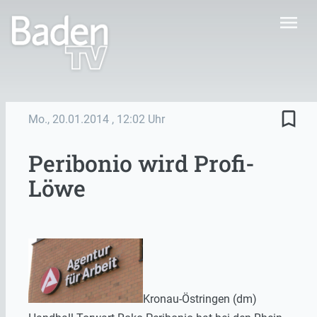
menu
bookmark_border
Mo., 20.01.2014
, 12:02 Uhr
Peribonio wird Profi-
Löwe
Kronau-Östringen (dm)