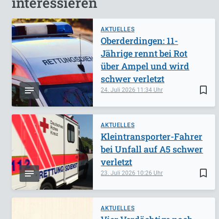
interessieren
AKTUELLES
Oberderdingen: 11-
Jährige rennt bei Rot
über Ampel und wird
schwer verletzt
bookmark_border
24. Juli 2026
11:34
AKTUELLES
Kleintransporter-Fahrer
bei Unfall auf A5 schwer
verletzt
bookmark_border
23. Juli 2026
10:26
AKTUELLES