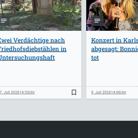
Zwei Verdächtige nach
Konzert in Karl
Friedhofsdiebstählen in
abgesagt: Bonnie
Untersuchungshaft
tot
bookmark_border
7. Juli 2026
14:53
9. Juli 2026
14:06