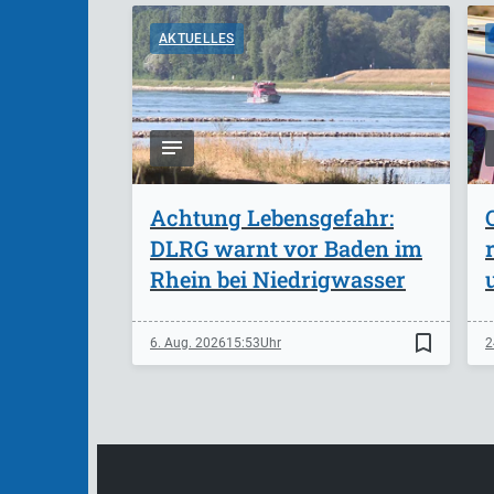
AKTUELLES
Achtung Lebensgefahr:
DLRG warnt vor Baden im
Rhein bei Niedrigwasser
bookmark_border
6. Aug. 2026
15:53
2