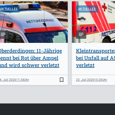
AKTUELLES
AKTUELLES
Oberderdingen: 11-Jährige
Kleintransporte
rennt bei Rot über Ampel
bei Unfall auf 
und wird schwer verletzt
verletzt
bookmark_border
4. Juli 2026
11:34
23. Juli 2026
10:26