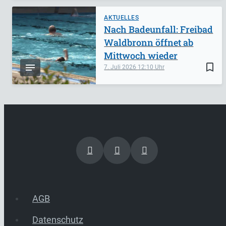
AKTUELLES
Nach Badeunfall: Freibad
Waldbronn öffnet ab
Mittwoch wieder
bookmark_border
7. Juli 2026
12:10
AGB
Datenschutz