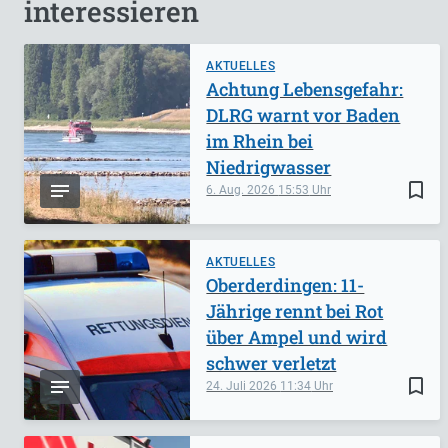
interessieren
AKTUELLES
Achtung Lebensgefahr:
DLRG warnt vor Baden
im Rhein bei
Niedrigwasser
bookmark_border
6. Aug. 2026
15:53
AKTUELLES
Oberderdingen: 11-
Jährige rennt bei Rot
über Ampel und wird
schwer verletzt
bookmark_border
24. Juli 2026
11:34