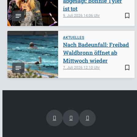
abgesagt: Bonnie Tyler
ist tot
bookmark_border
9. Juli 2026
14:06
AKTUELLES
Nach Badeunfall: Freibad
Waldbronn öffnet ab
Mittwoch wieder
bookmark_border
7. Juli 2026
12:10