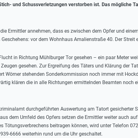
tich- und Schussverletzungen verstorben ist. Das mögliche T
ie Ermittler annehmen, dass es zwischen dem Opfer und einem
 Geschehens: vor dem Wohnhaus Amalienstraße 40. Der Streit 
 Flucht in Richtung Mühlburger Tor gesehen – ein paar Meter weit
eugen gesehen. Zur Ergreifung des Täters und Klärung der Tat 
bert Wörner stehenden Sonderkommission noch immer mit Hockdru
rtig klären die in alle Richtungen ermittelnden Beamten noch 
kriminalamt durchgeführten Auswertung am Tatort gesicherter 
s dem Umfeld des Opfers setzen die Ermittler weiter auch auf 
des Tötungsverbrechens beitragen können, wird unter Telefon 
/939-6666 weiterhin rund um die Uhr geschaltet.