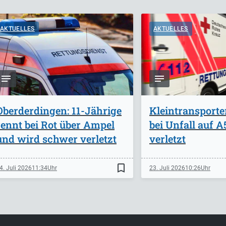
AKTUELLES
AKTUELLES
Oberderdingen: 11-Jährige
Kleintransporte
rennt bei Rot über Ampel
bei Unfall auf 
und wird schwer verletzt
verletzt
bookmark_border
4. Juli 2026
11:34
23. Juli 2026
10:26