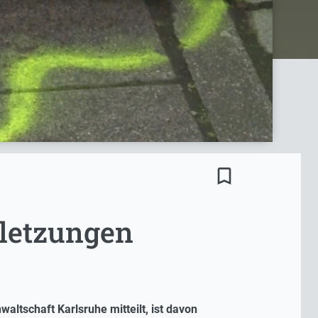
bookmark_border
rletzungen
altschaft Karlsruhe mitteilt, ist davon