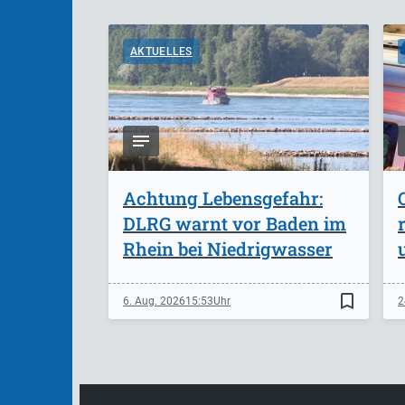
AKTUELLES
Achtung Lebensgefahr:
DLRG warnt vor Baden im
Rhein bei Niedrigwasser
bookmark_border
6. Aug. 2026
15:53
2