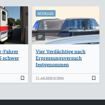
AKTUELLES
r-Fahrer
Vier Verdächtige nach
A5 schwer
Erpressungsversuch
festgenommen
bookmark_border
bookmark_border
17. Juli 2026
14:18