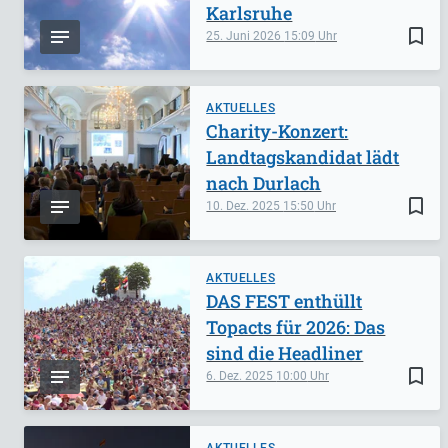
Karlsruhe
bookmark_border
25. Juni 2026
15:09
AKTUELLES
Charity-Konzert:
Landtagskandidat lädt
nach Durlach
bookmark_border
10. Dez. 2025
15:50
AKTUELLES
DAS FEST enthüllt
Topacts für 2026: Das
sind die Headliner
bookmark_border
6. Dez. 2025
10:00
AKTUELLES