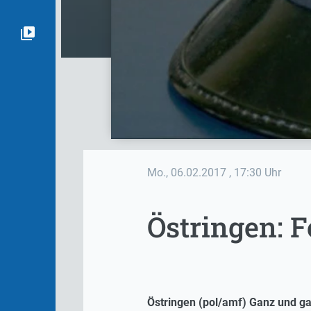
Mo., 06.02.2017
, 17:30 Uhr
Östringen: 
Östringen (pol/amf) Ganz und gar