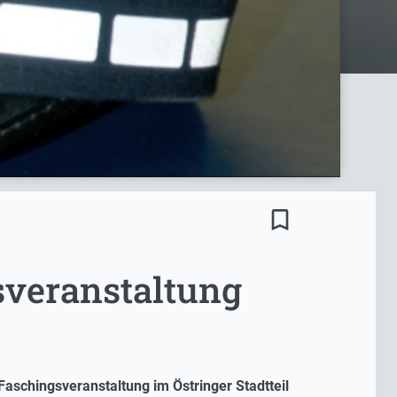
bookmark_border
sveranstaltung
Faschingsveranstaltung im Östringer Stadtteil