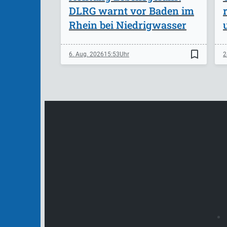
DLRG warnt vor Baden im
Rhein bei Niedrigwasser
bookmark_border
6. Aug. 2026
15:53
2