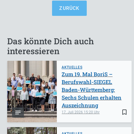
ZURÜCK
Das könnte Dich auch
interessieren
AKTUELLES
Zum 19. Mal BoriS –
Berufswahl-SIEGEL
Baden-Württemberg:
Sechs Schulen erhalten
Auszeichnung
bookmark_border
17. Juli 2026
15:20
AKTUELLES